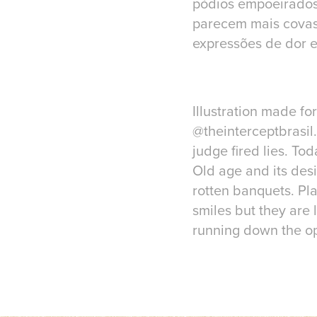
pódios empoeirados 
parecem mais covas
expressões de dor e 
Illustration made fo
@theinterceptbrasil.
judge fired lies. To
Old age and its des
rotten banquets. Pla
smiles but they are
running down the o