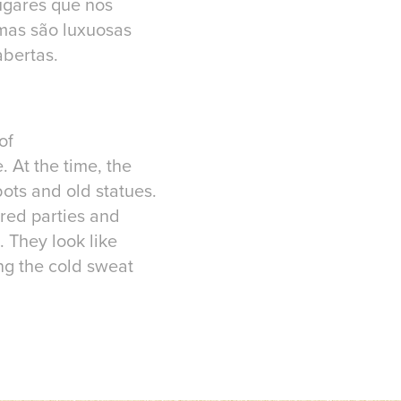
ugares que nos
mas são luxuosas
abertas.
of
 At the time, the
bots and old statues.
red parties and
. They look like
ng the cold sweat