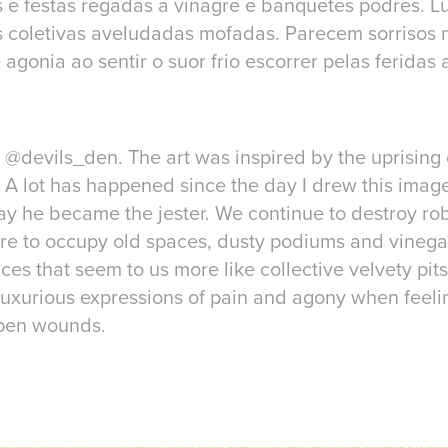
e festas regadas a vinagre e banquetes podres. L
 coletivas aveludadas mofadas. Parecem sorrisos 
agonia ao sentir o suor frio escorrer pelas feridas 
r @devils_den. The art was inspired by the uprising 
 A lot has happened since the day I drew this image.
day he became the jester. We continue to destroy ro
ire to occupy old spaces, dusty podiums and vinega
ces that seem to us more like collective velvety pits
 luxurious expressions of pain and agony when feeli
pen wounds.