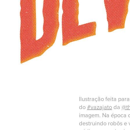
Ilustração feita par
do
#vazajato
da
@th
imagem. Na época o 
destruindo robôs e 