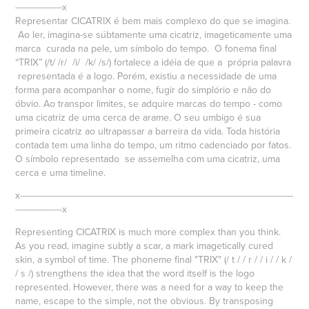
-----------------x
Representar
CICATRIX
é bem mais complexo do que se imagina.
Ao ler, imagina-se súbtamente uma cicatriz, imageticamente uma
marca curada na pele, um símbolo do tempo. O fonema final
“
TRIX” (/t/ /r/ /i/ /k/ /s/)
fortalece a idéia de que a própria palavra
representada é a logo. Porém, existiu a necessidade de uma
forma para acompanhar o nome, fugir do simplório e não do
óbvio. Ao transpor limites, se adquire marcas do tempo - como
uma cicatriz de uma cerca de arame. O seu umbigo é sua
primeira cicatriz ao ultrapassar a barreira da vida. Toda história
contada tem uma linha do tempo, um ritmo cadenciado por fatos.
O símbolo representado se assemelha com uma cicatriz, uma
cerca e uma timeline.
x---------------------------------------------------------------------------------------------------
-----------------x
Representing
CICATRIX
is much more complex than you think.
As you read, imagine subtly a scar, a mark imagetically cured
skin, a symbol of time. The phoneme final
"TRIX" (/ t / / r / / i / / k /
/ s /)
strengthens the idea that the word itself is the logo
represented. However, there was a need for a way to keep the
name, escape to the simple, not the obvious. By transposing