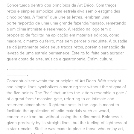
Conceituada dentro dos princípios da Art Déco. Com traços
retos e simples simboliza uma estrela alva sem o estigma das
cinco pontas. A “barra” que une as letras, lembram uma
porteira/portão de uma uma grande fazenda/mansão, remetendo
a um clima intimista e reservado. A retidão na logo tem o
propósito de facilitar na aplicação em materiais sólidos, como
madeira, cimento ou ferro, mas sem perder o requinte. A ousadia
se dá justamente pelos seus traços retos, porém a sensação da
leveza de uma estrela permanece. Estelita foi feita para agradar
quem gosta de arte, música e gastronomia.
Enfim, cultura.
• --------------------------------------------------------------------------------------------------
---------------- •
Conceptualized within the principles of Art Deco. With straight
and simple lines symbolizes a morning star without the stigma of
the five points. The "bar" that unites the letters resemble a gate /
of a great farm / mansion gate, referring to an intimate and
reserved atmosphere. Righteousness in the logo is meant to
facilitate the application of solid materials such as wood,
concrete or iron, but without losing the refinement. Boldness is
given precisely by its straight lines, but the feeling of lightness of
a star remains. Stellite was made ​​to please those who enjoy art,